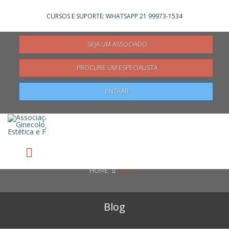
Não registrado?
Clique aqui
para se registrar
CURSOS E SUPORTE: WHATSAPP 21 99973-1534
SEJA UM ASSOCIADO
PROCURE UM ESPECIALISTA
Pesquisar
ENTRAR
HOME
BLOG
Blog