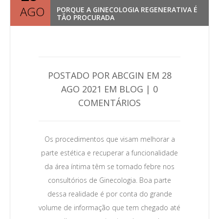
AGO
PORQUE A GINECOLOGIA REGENERATIVA É
TÃO PROCURADA
POSTADO POR ABCGIN EM 28
AGO 2021 EM BLOG | 0
COMENTÁRIOS
0
Os procedimentos que visam melhorar a
Leia Mais →
parte estética e recuperar a funcionalidade
da área íntima têm se tornado febre nos
consultórios de Ginecologia. Boa parte
dessa realidade é por conta do grande
volume de informação que tem chegado até