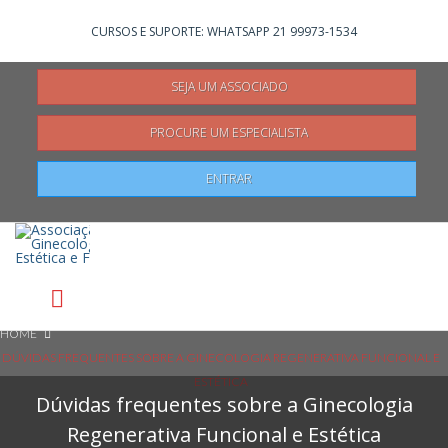
Não registrado?
Clique aqui
para se registrar
CURSOS E SUPORTE: WHATSAPP 21 99973-1534
SEJA UM ASSOCIADO
PROCURE UM ESPECIALISTA
Pesquisar
ENTRAR
HOME
DÚVIDAS FREQUENTES SOBRE A GINECOLOGIA REGENERATIVA FUNCIONAL E
ESTÉTICA
Dúvidas frequentes sobre a Ginecologia
Regenerativa Funcional e Estética