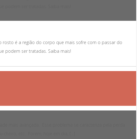
e podem ser tratadas. Saiba mais!
 o rosto é a região do corpo que mais sofre com o passar do
e podem ser tratadas. Saiba mais!
dade mais avançada. Esse problema se caracteriza pela perda
 cheiro, etc. Porém, hoje em dia, […]