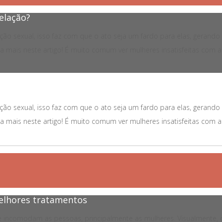
relação?
ção sexual, isso faz com que o ato seja um fardo para elas, gerand
mais neste artigo! É muito comum ver mulheres insatisfeitas com a s
ção sexual, isso faz com que o ato seja um fardo para elas, gerand
mais neste artigo! É muito comum ver mulheres insatisfeitas com a s
 melhores tratamentos
que incomodam as pessoas, principalmente as mulheres. Visualmente,