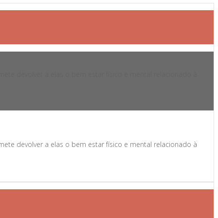
te devolver a elas o bem estar físico e mental relacionado à
te devolver a elas o bem estar físico e mental relacionado à