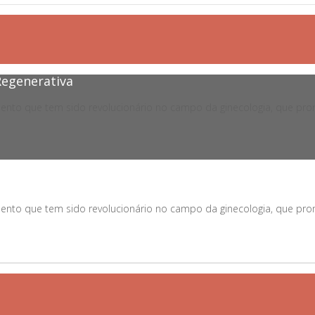
Regenerativa
nto que tem sido revolucionário no campo da ginecologia, que prome
nto que tem sido revolucionário no campo da ginecologia, que prome