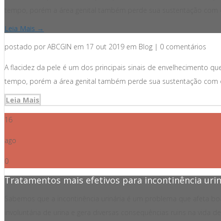
tempo, porém a área genital também perde sua sustentação com o
Leia Mais →
postado por ABCGIN em 17 out 2019 em Blog | 0 comentários
A flacidez da pele é um dos principais sinais de envelhecimento 
tempo, porém a área genital também perde sua sustentação com o
Leia Mais
16
ago
0
Tratamentos mais efetivos para incontinência urin
Sabemos que a incontinência urinária é um problema que afeta bo
involuntária de urina e gera diversas consequências ruins na vida 