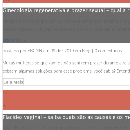
Ginecologia regenerativa e prazer sexual – qual a 
Muitas mulheres se queixam de não sentirem prazer durante a rela
existem algumas soluções para esse problema, você sabia? Entenda 
Leia Mais →
postado por ABCGIN em 09 dez 2019 em Blog | 0 comentários
Muitas mulheres se queixam de não sentirem prazer durante a rela
existem algumas soluções para esse problema, você sabia? Entenda 
Leia Mais
17
out
Flacidez vaginal – saiba quais são as causas e os
A flacidez da pele é um dos principais sinais de envelhecimento 