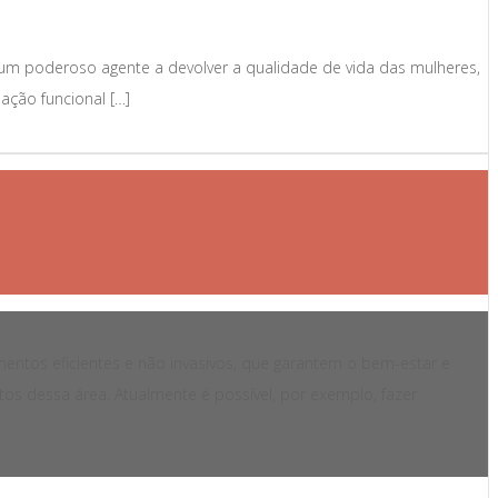
 um poderoso agente a devolver a qualidade de vida das mulheres,
ação funcional […]
mentos eficientes e não invasivos, que garantem o bem-estar e
tos dessa área. Atualmente é possível, por exemplo, fazer