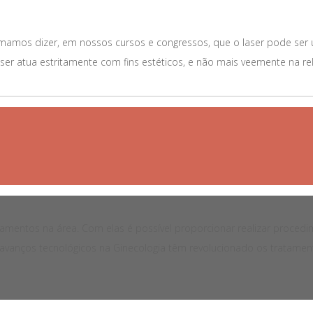
umamos dizer, em nossos cursos e congressos, que o laser pode ser
aser atua estritamente com fins estéticos, e não mais veemente na rel
amentos na área. Com elas é possível proporcionar realizar procedi
s avanços tecnológicos na Ginecologia têm revolucionado os tratamen