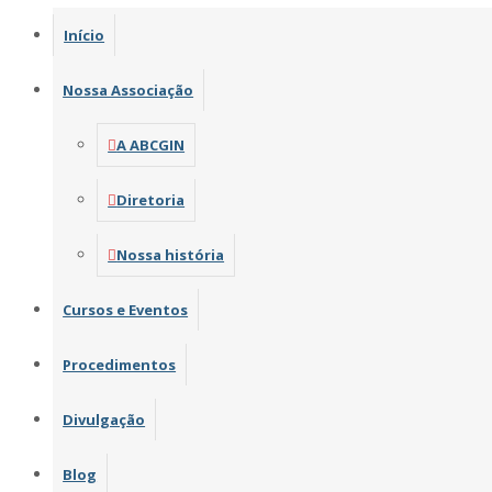
Início
Nossa Associação
A ABCGIN
Diretoria
Nossa história
Cursos e Eventos
Procedimentos
Divulgação
Blog