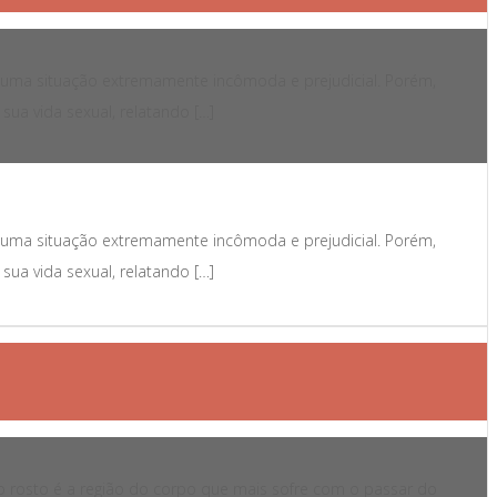
o uma situação extremamente incômoda e prejudicial. Porém,
ua vida sexual, relatando […]
o uma situação extremamente incômoda e prejudicial. Porém,
ua vida sexual, relatando […]
 o rosto é a região do corpo que mais sofre com o passar do