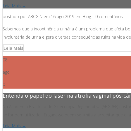
Leia Mais →
postado por ABCGIN em 16 ago 2019 em Blog | 0 comentários
Sabemos que a incontinência urinária é um problema que afeta bo
involuntária de urina e gera diversas consequências ruins na vida 
Leia Mais
08
ago
0
Entenda o papel do laser na atrofia vaginal pós-câ
Na Academia Brasileira de Ginecologia Regenerativa (ABGREF) cost
se for bem utilizado. Engana-se quem se limita a acreditar que o l
Leia Mais →