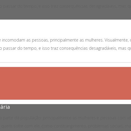
 passar do tempo, e isso traz consequências desagradáveis, mas qu
que incomodam as pessoas, principalmente as mulheres. Visualmente,
 passar do tempo, e isso traz consequências desagradáveis, mas qu
ária
a parte da população, principalmente as mulheres e pessoas com i
de quem sofre com ele, como constrangimento, problemas sociais, mau