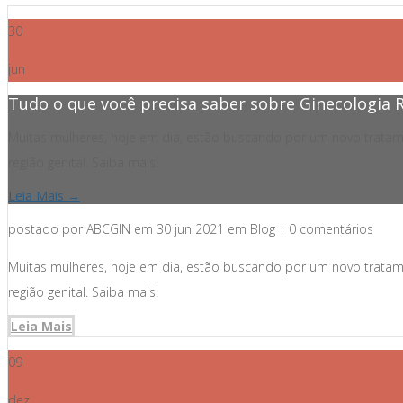
30
jun
Tudo o que você precisa saber sobre Ginecologia 
Muitas mulheres, hoje em dia, estão buscando por um novo tratame
região genital. Saiba mais!
Leia Mais →
postado por ABCGIN em 30 jun 2021 em Blog | 0 comentários
Muitas mulheres, hoje em dia, estão buscando por um novo tratame
região genital. Saiba mais!
Leia Mais
09
dez