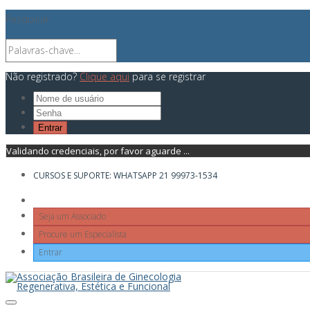
Pesquisar
Não registrado?
Clique aqui
para se registrar
Validando credenciais, por favor aguarde ...
CURSOS E SUPORTE: WHATSAPP 21 99973-1534
Seja um Associado
Procure um Especialista
Entrar