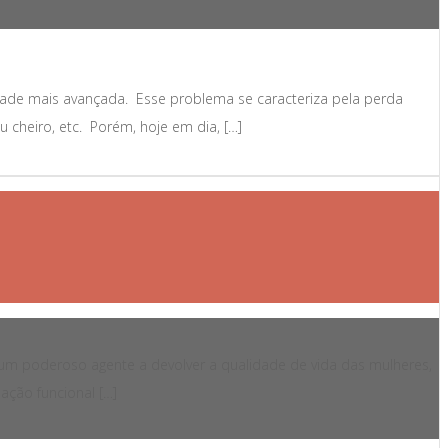
dade mais avançada. Esse problema se caracteriza pela perda
 cheiro, etc. Porém, hoje em dia, […]
 um poderoso agente a devolver a qualidade de vida das mulheres,
ação funcional […]