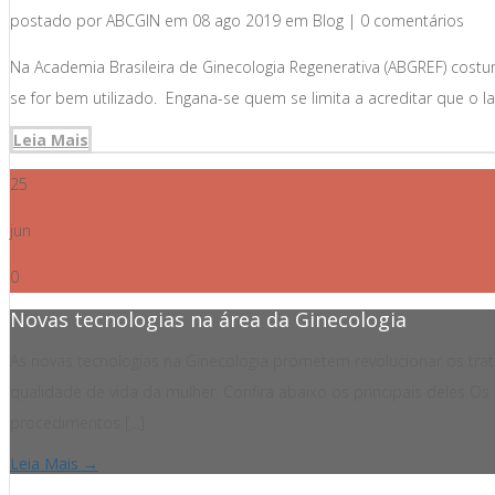
postado por ABCGIN em 08 ago 2019 em Blog | 0 comentários
Na Academia Brasileira de Ginecologia Regenerativa (ABGREF) cost
se for bem utilizado. Engana-se quem se limita a acreditar que o l
Leia Mais
25
jun
0
Novas tecnologias na área da Ginecologia
As novas tecnologias na Ginecologia prometem revolucionar os trat
qualidade de vida da mulher. Confira abaixo os principais deles O
procedimentos […]
Leia Mais →