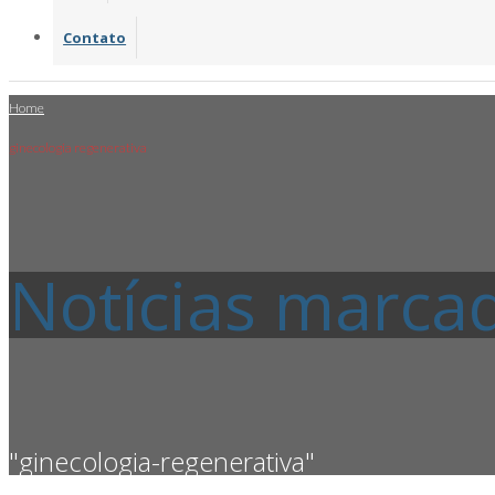
Contato
Home
ginecologia regenerativa
Notícias marca
"ginecologia-regenerativa"