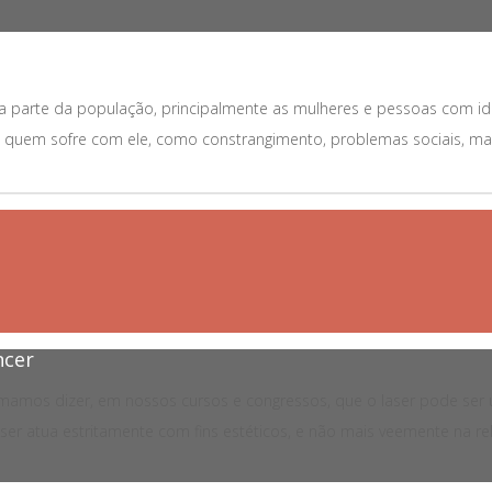
a parte da população, principalmente as mulheres e pessoas com i
de quem sofre com ele, como constrangimento, problemas sociais, mau
ncer
umamos dizer, em nossos cursos e congressos, que o laser pode ser
aser atua estritamente com fins estéticos, e não mais veemente na rel