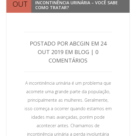
OUT
INCONTINÊNCIA URINÁRIA – VOCÊ SABE
COMO TRATAR?
POSTADO POR ABCGIN EM 24
OUT 2019 EM BLOG | 0
COMENTÁRIOS
A incontinência urinária é um problema que
Leia Mais →
acomete uma grande parte da população,
principalmente as mulheres. Geralmente,
isso começa a ocorrer quando estamos em
idades mais avançadas, porém pode
acontecer antes. Chamamos de
incontinência urinária a perda involuntária