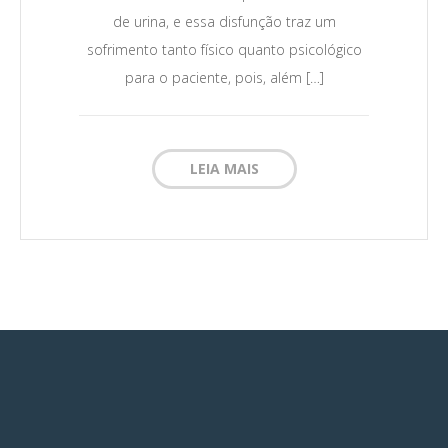
de urina, e essa disfunção traz um
sofrimento tanto físico quanto psicológico
para o paciente, pois, além […]
LEIA MAIS