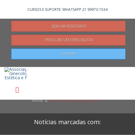
Não registrado?
Clique aqui
para se registrar
CURSOS E SUPORTE: WHATSAPP 21 99973-1534
SEJA UM ASSOCIADO
PROCURE UM ESPECIALISTA
Pesquisar
ENTRAR
HOME
LASER OU RADIOFREQUENCIA
Notícias marcadas com: