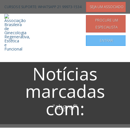
Não registrado?
Clique aqui
para se registrar
CURSOS E SUPORTE: WHATSAPP 21 99973-1534
SEJA UM ASSOCIADO
PROCURE UM
ESPECIALISTA
ENTRAR
HOME
ABGREF
Notícias
Pesquisar
marcadas
com:
"abgref"