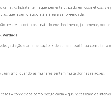
o um ativo hidratante, frequentemente utilizado em cosméticos. Ele
nulas, que levam o ácido até a área a ser preenchida.
não-invasivas contra os sinais do envelhecimento, justamente, por s
. Verdade.
e pele, gestação e amamentação. É de suma importância consultar 
e vaginismo, quando as mulheres sentem muita dor nas relações.
 casos – conhecidos como bexiga caída – que necessitam de intervenç