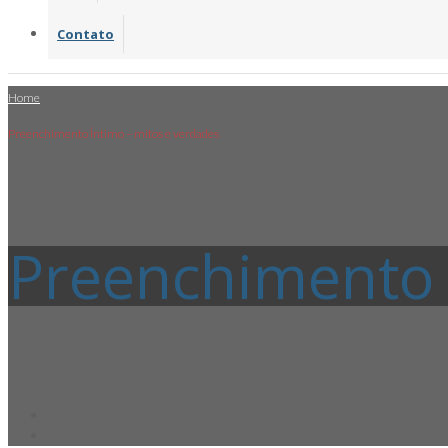
Contato
Home
Preenchimento Íntimo – mitos e verdades
Preenchimento 