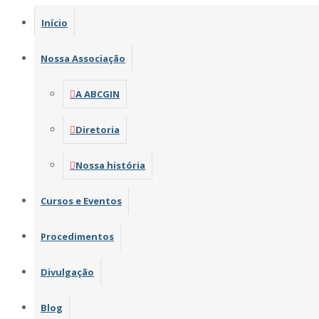
Início
Nossa Associação
A ABCGIN
Diretoria
Nossa história
Cursos e Eventos
Procedimentos
Divulgação
Blog