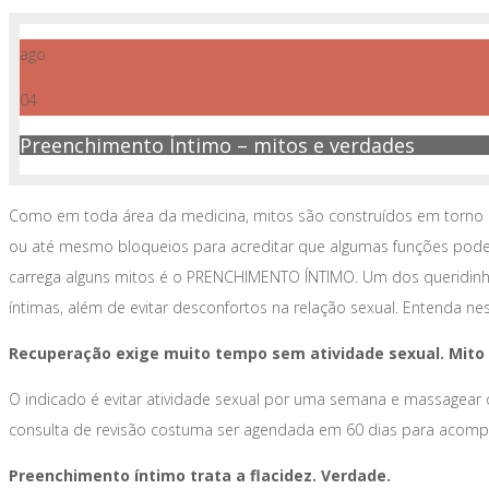
ago
04
Preenchimento Íntimo – mitos e verdades
Como em toda área da medicina, mitos são construídos em torno de
ou até mesmo bloqueios para acreditar que algumas funções pod
carrega alguns mitos é o PRENCHIMENTO ÍNTIMO. Um dos queridinhos 
íntimas, além de evitar desconfortos na relação sexual. Entenda n
Recuperação exige muito tempo sem atividade sexual. Mito
O indicado é evitar atividade sexual por uma semana e massagear o
consulta de revisão costuma ser agendada em 60 dias para aco
Preenchimento íntimo trata a flacidez. Verdade.