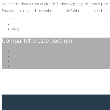
Algumas mulheres com queixa de flacidez vaginal procuram o proce
Para esses casos a Himenoplastia ou a Ninfoplastia é mais indicada
Blog
Compartilhe este post em