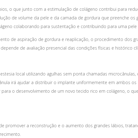
os, o que junto com a estimulação de colágeno contribui para redução
ção de volume da pele e da camada de gordura que preenche os gra
olágeno colaborando para sustentação e contribuindo para uma pele
mento de aspiração de gordura e reaplicação, o procedimento dos gr
depende de avaliação presencial das condições físicas e histórico cl
stesia local utilizando agulhas sem ponta chamadas microcânulas, 
nula irá ajudar a distribuir o implante uniformemente em ambos o
 para o desenvolvimento de um novo tecido rico em colágeno, o que a
im de promover a reconstrução e o aumento dos grandes lábios, trat
recimento.