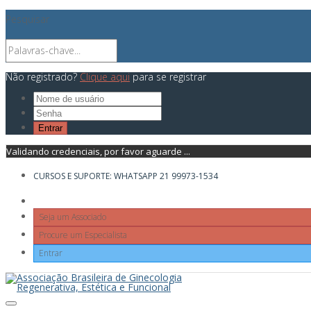
Pesquisar
Não registrado?
Clique aqui
para se registrar
Validando credenciais, por favor aguarde ...
CURSOS E SUPORTE: WHATSAPP 21 99973-1534
Seja um Associado
Procure um Especialista
Entrar