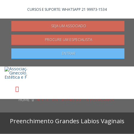
Não registrado?
Clique aqui
para se registrar
CURSOS E SUPORTE: WHATSAPP 21 99973-1534
SEJA UM ASSOCIADO
PROCURE UM ESPECIALISTA
Pesquisar
ENTRAR
HOME
PREENCHIMENTO GRANDES LABIOS VAGINAIS
Preenchimento Grandes Labios Vaginais