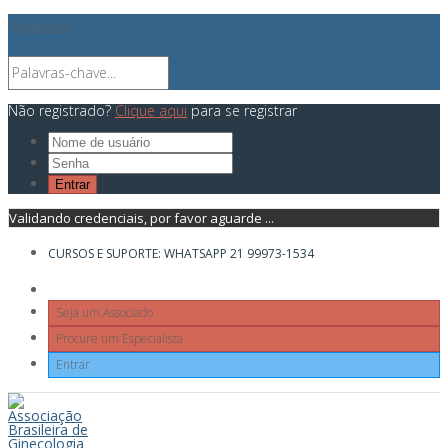
Pesquisar
Não registrado?
Clique aqui
para se registrar
Validando credenciais, por favor aguarde ...
CURSOS E SUPORTE: WHATSAPP 21 99973-1534
Seja um Associado
Procure um Especialista
Entrar