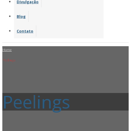
Divulgação
Blog
Contato
Home
Peelings
Peelings