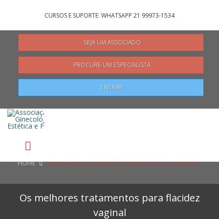
Não registrado?
Clique aqui
para se registrar
CURSOS E SUPORTE: WHATSAPP 21 99973-1534
SEJA UM ASSOCIADO
PROCURE UM ESPECIALISTA
Pesquisar
ENTRAR
HOME
OS MELHORES TRATAMENTOS PARA FLACIDEZ VAGINAL
Os melhores tratamentos para flacidez
vaginal