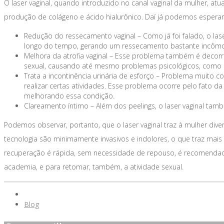
O laser vaginal, quando introduzido no canal vaginal da mulher, a
produção de colágeno e ácido hialurônico. Daí já podemos esperar
Redução do ressecamento vaginal – Como já foi falado, o las
longo do tempo, gerando um ressecamento bastante incômo
Melhora da atrofia vaginal – Esse problema também é decor
sexual, causando até mesmo problemas psicológicos, como bai
Trata a incontinência urinária de esforço – Problema muito c
realizar certas atividades. Esse problema ocorre pelo fato d
melhorando essa condição.
Clareamento íntimo – Além dos peelings, o laser vaginal tam
Podemos observar, portanto, que o laser vaginal traz à mulher diver
tecnologia são minimamente invasivos e indolores, o que traz ma
recuperação é rápida, sem necessidade de repouso, é recomendad
academia, e para retomar, também, a atividade sexual.
Blog