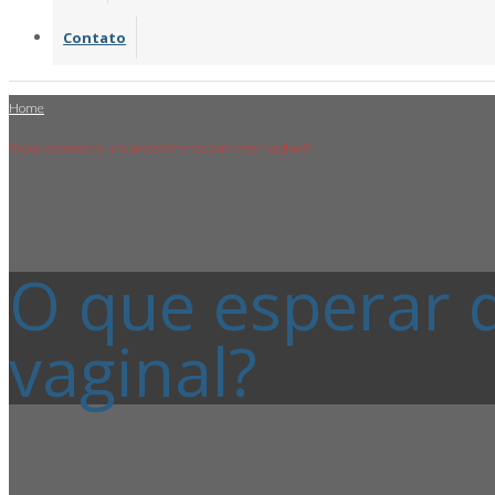
Contato
Home
O que esperar de um procedimento com laser vaginal?
O que esperar 
vaginal?