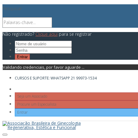
Pesquisar
Não registrado?
Clique aqui
para se registrar
Validando credenciais, por favor aguarde ...
CURSOS E SUPORTE: WHATSAPP 21 99973-1534
Seja um Associado
Procure um Especialista
Entrar