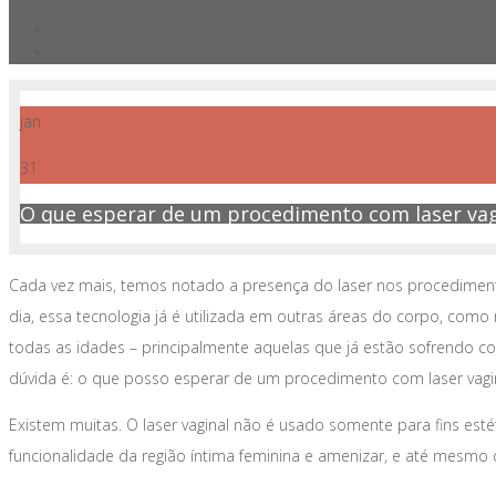
jan
31
O que esperar de um procedimento com laser vag
Cada vez mais, temos notado a presença do laser nos procediment
dia, essa tecnologia já é utilizada em outras áreas do corpo, como
todas as idades – principalmente aquelas que já estão sofrendo 
dúvida é: o que posso esperar de um procedimento com laser vagi
Existem muitas. O laser vaginal não é usado somente para fins est
funcionalidade da região íntima feminina e amenizar, e até mesmo c