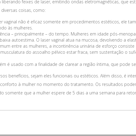
tua liberando feixes de laser, emitindo ondas eletromagnéticas, qu
 diversas coisas, como:
er vaginal não é eficaz somente em procedimentos estéticos, ele tam
do às mulheres.
rência – principalmente – do tempo. Mulheres em idade pós-menopa
xa autoestima. O laser vaginal atua na mucosa, devolvendo a elasti
omum entre as mulheres, a incontinência urinária de esforço consist
a musculatura do assoalho pélvico estar fraca, sem sustentação o suf
bém é usado com a finalidade de clarear a região íntima, que pode 
sos benefícios, sejam eles funcionais ou estéticos. Além disso, é in
is conforto à mulher no momento do tratamento. Os resultados pode
o somente que a mulher espere de 5 dias a uma semana para retoma