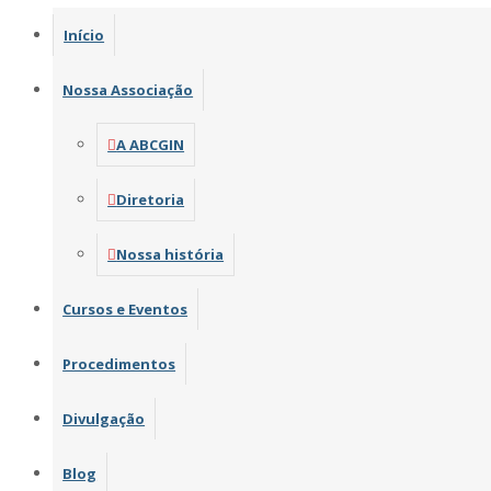
Início
Nossa Associação
A ABCGIN
Diretoria
Nossa história
Cursos e Eventos
Procedimentos
Divulgação
Blog