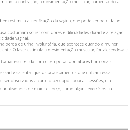
e estimulam a contração, a movimentação muscular, aumentando a
bém estimula a lubrificação da vagina, que pode ser perdida ao
usa costumam sofrer com dores e dificuldades durante a relação
cidade vaginal.
e na perda de urina involuntária, que acontece quando a mulher
iciente. O laser estimula a movimentação muscular, fortalecendo-a e
se tornar escurecida com o tempo ou por fatores hormonais.
teressante salientar que os procedimentos que utilizam essa
m ser observados a curto prazo, após poucas sessões, e a
r atividades de maior esforço, como alguns exercícios na