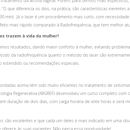
tratamento da atrofia vaginal. Porém, para sermos mais específicos, 
. “O que diferencia os dois, na prática, são características inerent
30 min). Já o laser é um procedimento mais curto, com necessidade d
feito mais rápido comparado à Radiofrequência, que tem melhor atuaç
os trazem à vida da mulher?
imos resultados, dando maior conforto à mulher, evitando problem
todo da radiofrequência quanto o método do laser são extremament
so estendido ou recomendações especiais.
bordadas acima têm sido muito eficientes no tratamento de sintomas
necologia Regenerativa (ABGREF) desenvolveu um curso completo com c
em duração de dois dias, com carga horária de vinte horas e será min
s são excelentes e que cada um deles é mais indicado em uma situ
e oferece às suas pacientes. Não perca essa oportunidade!