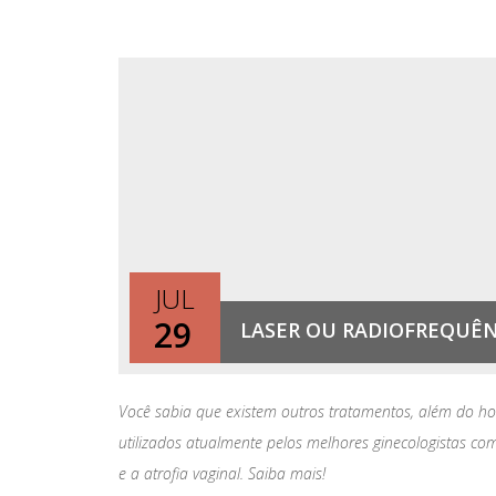
JUL
29
LASER OU RADIOFREQUÊN
Você sabia que existem outros tratamentos, além do ho
utilizados atualmente pelos melhores ginecologistas com
e a atrofia vaginal. Saiba mais!