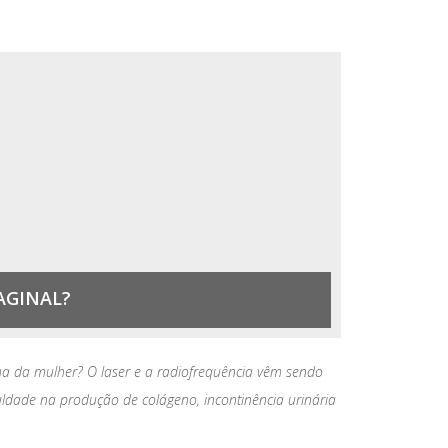
AGINAL?
ma da mulher? O laser e a radiofrequência vêm sendo
culdade na produção de colágeno, incontinência urinária