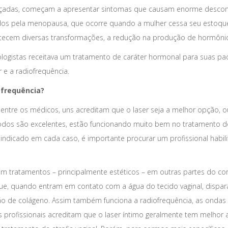
nçadas, começam a apresentar sintomas que causam enorme desconf
s pela menopausa, que ocorre quando a mulher cessa seu estoque de
ntecem diversas transformações, a redução na produção de hormônio
cologistas receitava um tratamento de caráter hormonal para suas p
r e a radiofrequência.
ofrequência?
 entre os médicos, uns acreditam que o laser seja a melhor opção, o
dos são excelentes, estão funcionando muito bem no tratamento do
indicado em cada caso, é importante procurar um profissional habilit
m tratamentos – principalmente estéticos – em outras partes do corp
 que, quando entram em contato com a água do tecido vaginal, disp
ão de colágeno. Assim também funciona a radiofrequência, as ond
profissionais acreditam que o laser íntimo geralmente tem melhor at