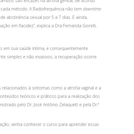
ambos são eficazes na atrofia genital, de acordo
es a cada método. A Radiofrequência não tem
downtime
e abstinência sexual por 5 a 7 dias. E ainda,
ão em flacidez”, explica a Dra Fernanda Giorelli.
as em sua saúde íntima, e consequentemente
e simples e não invasivos, a recuperação ocorre
 relacionados à sintomas como a atrofia vaginal e a
onteúdos teóricos e práticos para a realização dos
istrado pelo Dr. José Antônio Zelaquett e pela Dr.ª
ação, venha conhecer o curso para aprender essas