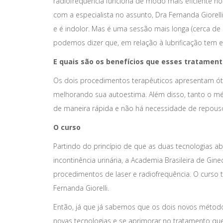
radiofrequência funciona de modo mais eficiente no 
com a especialista no assunto, Dra Fernanda Giorelli
e é indolor. Mas é uma sessão mais longa (cerca de 
podemos dizer que, em relação à lubrificação tem e
E quais são os benefícios que esses tratament
Os dois procedimentos terapêuticos apresentam ót
melhorando sua autoestima. Além disso, tanto o mé
de maneira rápida e não há necessidade de repou
O curso
Partindo do princípio de que as duas tecnologias a
incontinência urinária, a Academia Brasileira de Gi
procedimentos de laser e radiofrequência. O curso t
Fernanda Giorelli.
Então, já que já sabemos que os dois novos método
novas tecnologias e se aprimorar no tratamento qu