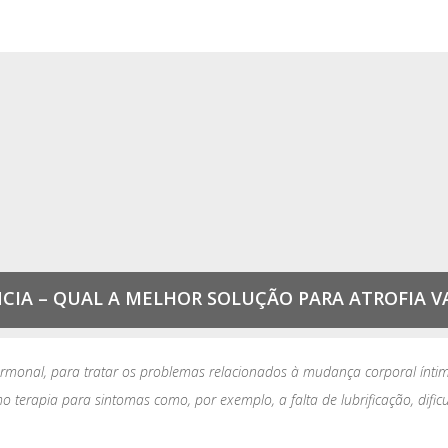
CIA – QUAL A MELHOR SOLUÇÃO PARA ATROFIA V
rmonal, para tratar os problemas relacionados à mudança corporal ínti
o terapia para sintomas como, por exemplo, a falta de lubrificação, difi