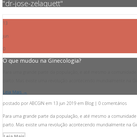
"dr-jose-zelaquett"
13
jun
0
O que mudou na Ginecologia?
Para uma grande parte da população, e até mesmo a comunidade m
parto. Mas existe uma revolução acontecendo mundialmente na Gin
Leia Mais →
postado por ABCGIN em 13 jun 2019 em Blog | 0 comentários
Para uma grande parte da população, e até mesmo a comunidade m
parto. Mas existe uma revolução acontecendo mundialmente na Gin
Leia Mais