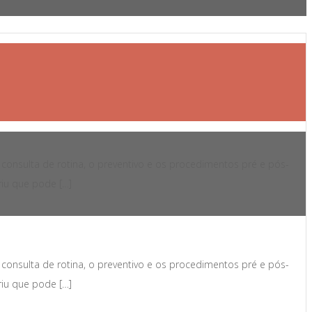
nsulta de rotina, o preventivo e os procedimentos pré e pós-
iu que pode […]
nsulta de rotina, o preventivo e os procedimentos pré e pós-
iu que pode […]