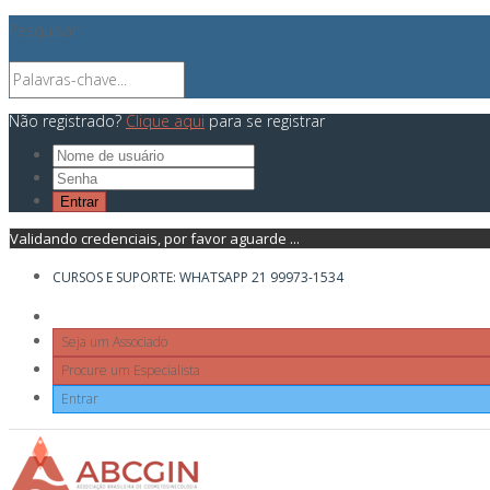
Pesquisar
Não registrado?
Clique aqui
para se registrar
Validando credenciais, por favor aguarde ...
CURSOS E SUPORTE: WHATSAPP 21 99973-1534
Seja um Associado
Procure um Especialista
Entrar