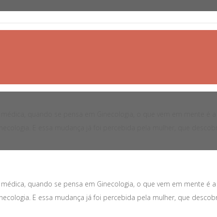
édica, quando se pensa em Ginecologia, o que vem em mente é a co
ecologia. E essa mudança já foi percebida pela mulher, que descobr
édica, quando se pensa em Ginecologia, o que vem em mente é a co
ecologia. E essa mudança já foi percebida pela mulher, que descobr