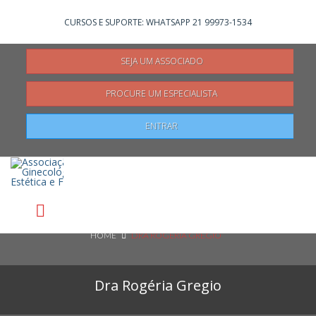
Não registrado?
Clique aqui
para se registrar
CURSOS E SUPORTE: WHATSAPP 21 99973-1534
SEJA UM ASSOCIADO
PROCURE UM ESPECIALISTA
Pesquisar
ENTRAR
HOME
DRA ROGÉRIA GREGIO
Dra Rogéria Gregio