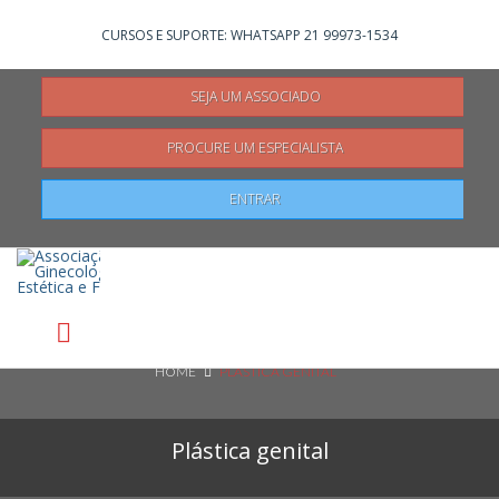
Não registrado?
Clique aqui
para se registrar
CURSOS E SUPORTE: WHATSAPP 21 99973-1534
SEJA UM ASSOCIADO
PROCURE UM ESPECIALISTA
Pesquisar
ENTRAR
HOME
PLÁSTICA GENITAL
Plástica genital