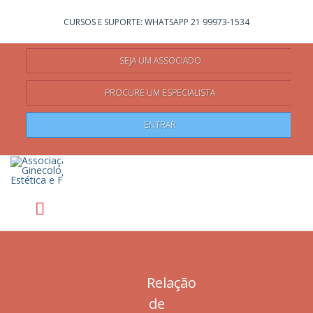
Não registrado?
Clique aqui
para se registrar
CURSOS E SUPORTE: WHATSAPP 21 99973-1534
SEJA UM ASSOCIADO
PROCURE UM ESPECIALISTA
Pesquisar
ENTRAR
Relação
de