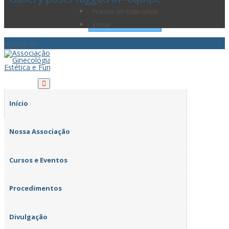
Procure um Especialista
Entrar
Projeto 01
Início
Lorem ipsum dolor sit amet, consectetur adipiscing elit. Mauris
facilisis sem efficitur urna pharetra mattis id vel ante.
Nossa Associação
Cursos e Eventos
Procedimentos
Divulgação