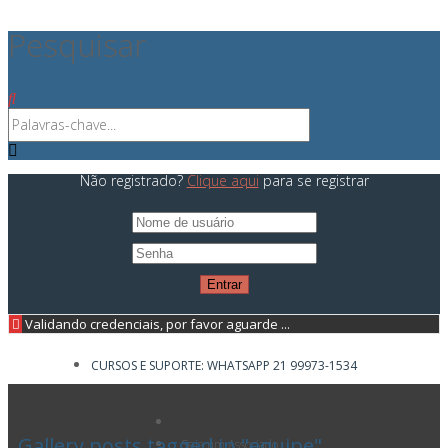
Pesquisar
Não registrado?
Clique aqui
para se registrar
Validando credenciais, por favor aguarde ...
CURSOS E SUPORTE: WHATSAPP 21 99973-1534
Gallery posts tagged in "equipe"
Seja um Associado