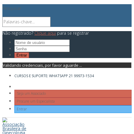
Pesquisar
Não registrado?
Clique aqui
para se registrar
Validando credenciais, por favor aguarde ...
CURSOS E SUPORTE: WHATSAPP 21 99973-1534
Seja um Associado
Procure um Especialista
Entrar