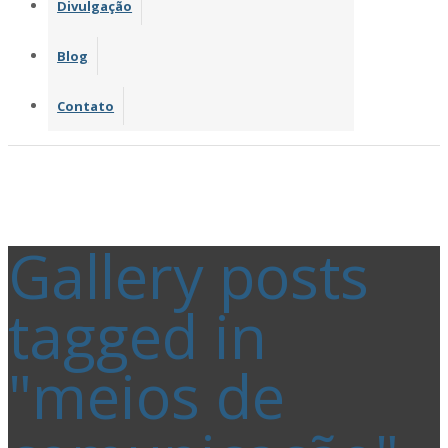
Divulgação
Blog
Contato
Gallery posts
tagged in
"meios de