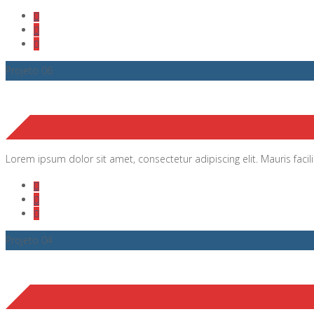
Projeto 06
Lorem ipsum dolor sit amet, consectetur adipiscing elit. Mauris facili
Projeto 04