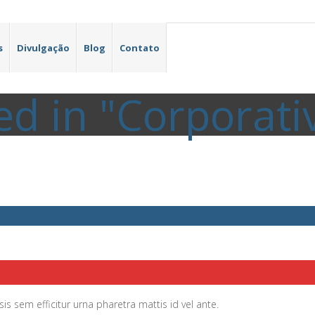
s
Divulgação
Blog
Contato
led in "Corporati
sis sem efficitur urna pharetra mattis id vel ante.