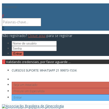
Pesquisar
Não registrado?
Clique aqui
para se registrar
Validando credenciais, por favor aguarde ...
CURSOS E SUPORTE: WHATSAPP 21 99973-1534
Seja um Associado
Procure um Especialista
Entrar