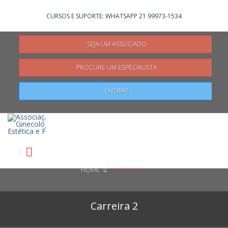
Não registrado?
Clique aqui
para se registrar
CURSOS E SUPORTE: WHATSAPP 21 99973-1534
SEJA UM ASSOCIADO
PROCURE UM ESPECIALISTA
Pesquisar
ENTRAR
HOME
CARREIRA 2
Carreira 2