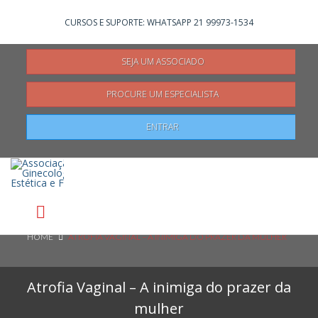
Não registrado?
Clique aqui
para se registrar
CURSOS E SUPORTE: WHATSAPP 21 99973-1534
SEJA UM ASSOCIADO
PROCURE UM ESPECIALISTA
Pesquisar
ENTRAR
HOME
ATROFIA VAGINAL – A INIMIGA DO PRAZER DA MULHER
Atrofia Vaginal – A inimiga do prazer da
mulher