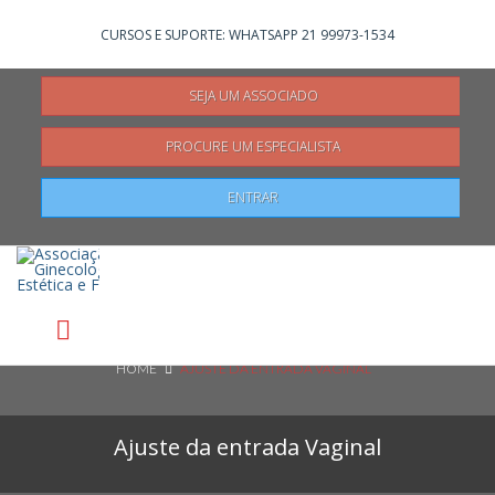
Não registrado?
Clique aqui
para se registrar
CURSOS E SUPORTE: WHATSAPP 21 99973-1534
SEJA UM ASSOCIADO
PROCURE UM ESPECIALISTA
Pesquisar
ENTRAR
HOME
AJUSTE DA ENTRADA VAGINAL
Ajuste da entrada Vaginal